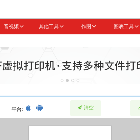
音视频
其他工具
作图
图表工具


 清空
平台: