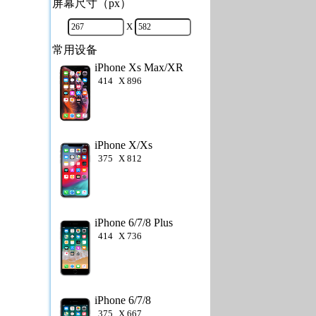
屏幕尺寸（px）
X
常用设备
iPhone Xs Max/XR
414
X
896
iPhone X/Xs
375
X
812
iPhone 6/7/8 Plus
414
X
736
iPhone 6/7/8
375
X
667