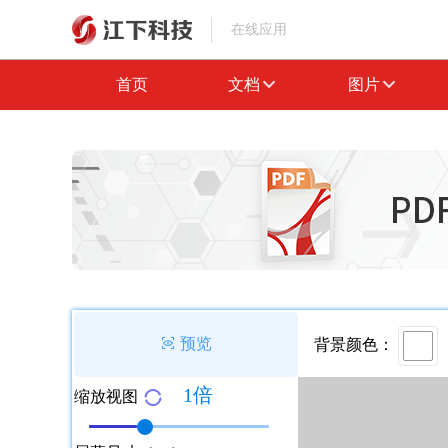
在线应用
首页
文档
图片
 预览
背景颜色：
1
倍

缩放视图